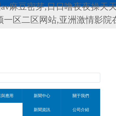
av麻豆密芽,日日噜夜夜操天
频一区二区网站,亚洲激情影院
業與應用
新聞中心
關于我們
新聞資訊
公司介紹