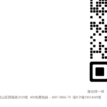
微信掃一掃
山區寶楊路2029號 400免費熱線：4007-8866-79
滬ICP備19014049號