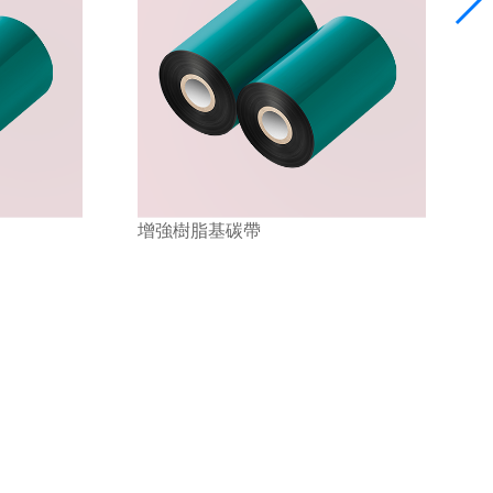
增強混合基碳帶