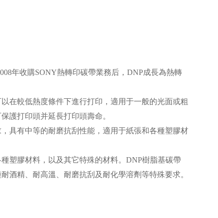
008年收購SONY熱轉印碳帶業務后，DNP成長為熱轉
可以在較低熱度條件下進行打印，適用于一般的光面或粗
，可保護打印頭并延長打印頭壽命。
求，具有中等的耐磨抗刮性能，適用于紙張和各種塑膠材
種塑膠材料，以及其它特殊的材料。DNP樹脂基碳帶
種耐酒精、耐高溫、耐磨抗刮及耐化學溶劑等特殊要求。