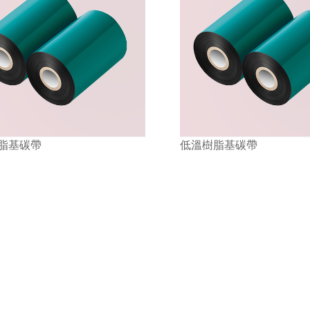
脂基碳帶
增強樹脂基碳帶