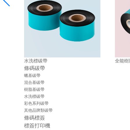
全能樹脂基碳帶
低溫樹
條碼碳帶
蠟基碳帶
混合基碳帶
樹脂基碳帶
水洗標碳帶
彩色系列碳帶
其他品牌類碳帶
條碼標簽
標簽打印機