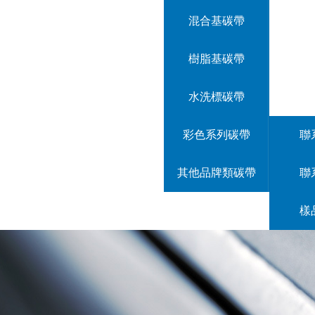
混合基碳帶
樹脂基碳帶
水洗標碳帶
彩色系列碳帶
聯
其他品牌類碳帶
聯
樣